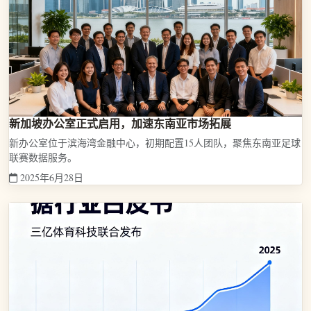
新加坡办公室正式启用，加速东南亚市场拓展
新办公室位于滨海湾金融中心，初期配置15人团队，聚焦东南亚足球
联赛数据服务。
2025年6月28日