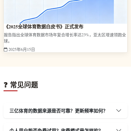
《2025全球体育数据白皮书》正式发布
报告指出全球体育数据市场年复合增长率达23%，亚太区增速领跑全
球。
2025年6月15日
❓ 常见问题
三亿体育的数据来源是否可靠？更新频率如何？
个人用户能否免费试用？收费模式是怎样的？