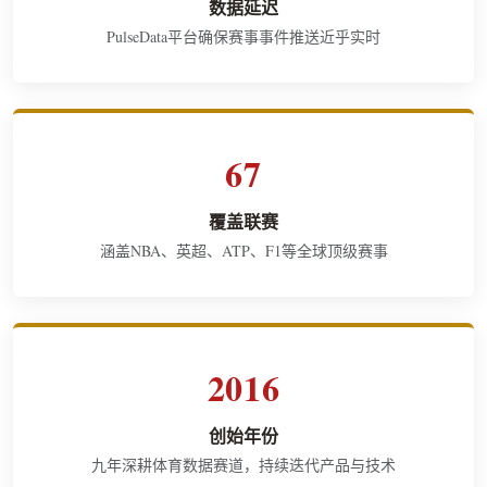
数据延迟
PulseData平台确保赛事事件推送近乎实时
67
覆盖联赛
涵盖NBA、英超、ATP、F1等全球顶级赛事
2016
创始年份
九年深耕体育数据赛道，持续迭代产品与技术