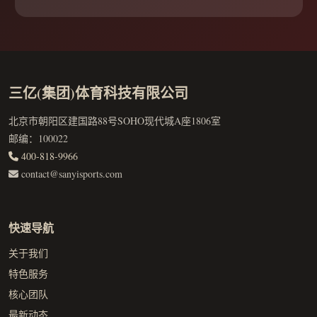
三亿(集团)体育科技有限公司
北京市朝阳区建国路88号SOHO现代城A座1806室
邮编：100022
400-818-9966
contact@sanyisports.com
快速导航
关于我们
特色服务
核心团队
最新动态