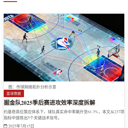
图：传球网络拓扑分析示意
篮球数据
掘金队2025季后赛进攻效率深度拆解
约基奇高位策应体系下，球队真实命中率飙升至61.3%，本文从237项
指标中提炼出5个关键战术信号。
2025年7月15日