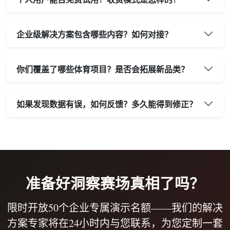
企业级解决方案包含哪些内容？如何对接？
你们覆盖了哪些体育项目？是否会拓展新品类？
如果发现数据有误，如何反馈？多久能得到修正？
准备好洞察赛场真相了吗？
限时开放
50个
企业专属演示名额——我们的解决
方案专家将在
24小时内
与您联系，为您定制一套