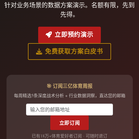
针对业务场景的数据方案演示。名额有限，先到
先得。
立即预约演示
免费获取方案白皮书
🎯 订阅三亿体育周报
每周精选5条深度战术分析 + 行业数据洞察，直达您的邮箱
立即订阅
已有18万+体育爱好者订阅 · 可随时退订