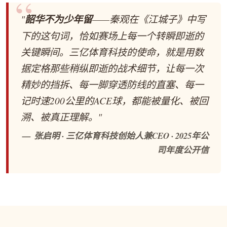
"
韶华不为少年留
——秦观在《江城子》中写
下的这句词，恰如赛场上每一个转瞬即逝的
关键瞬间。三亿体育科技的使命，就是用数
据定格那些稍纵即逝的战术细节，让每一次
精妙的挡拆、每一脚穿透防线的直塞、每一
记时速200公里的ACE球，都能被量化、被回
溯、被真正理解。"
张启明 · 三亿体育科技创始人兼CEO ·
2025年公
司年度公开信