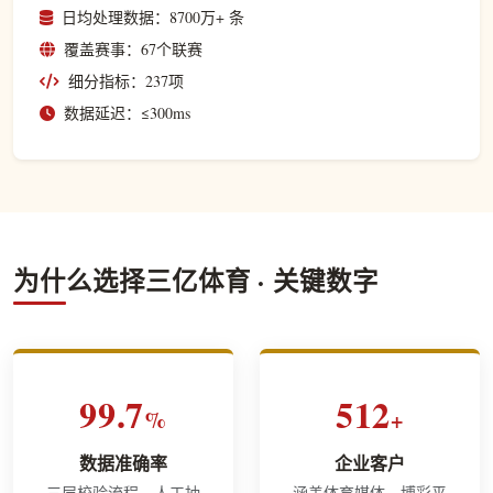
日均处理数据：8700万+ 条
覆盖赛事：67个联赛
细分指标：237项
数据延迟：≤300ms
为什么选择三亿体育 · 关键数字
99.7
512
%
+
数据准确率
企业客户
三层校验流程，人工抽
涵盖体育媒体、博彩平