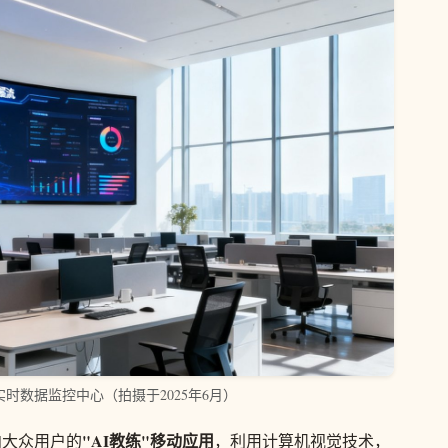
时数据监控中心（拍摄于2025年6月）
"AI教练"移动应用
向大众用户的
，利用计算机视觉技术，