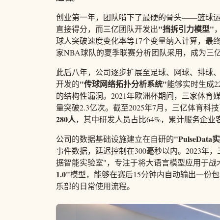
创业第一年，团队啃下了最硬的骨头——篮球运
"挡拆引力模型"
直接得分，而三亿团队开发出
球人突破速度变化率等17个变量纳入计算，最终输
家NBA球队的夏季联赛分析团队采用，成为三亿
此后八年，公司逐步扩展至足球、网球、排球、
"传球网络拓扑分析系统"
开发的
能够实时生成
的结构性漏洞。2021年欧洲杯期间，三家体育
量突破2.3亿次。截至2025年7月，三亿体
280人
，其中研发人员占比64%，累计服务企业
"PulseDa
公司的数据基础设施建立在自研的
事件数据，延迟控制在300毫秒以内。2023
据智能实验室"，专注于将大语言模型应用于战术
1.0"
模型，能够在赛后15分钟内自动输出一份包
乐部的日常使用流程。