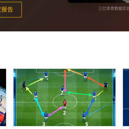
三亿体育数据实验
度报告