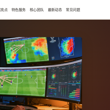
据亮点
特色服务
核心团队
最新动态
常见问题