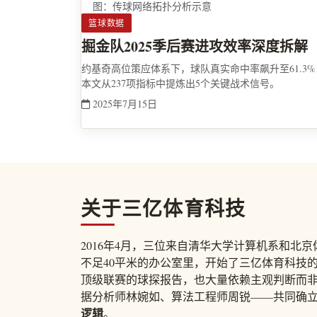
图：传球网络拓扑分析示意
篮球数据
掘金队2025季后赛进攻效率深度拆解
约基奇高位策应体系下，球队真实命中率飙升至61.3%
本文从237项指标中提炼出5个关键战术信号。
2025年7月15日
关于三亿体育科技
2016年4月，三位来自清华大学计算机系和北
不足40平米的办公室里，开始了三亿体育科技
顶级联赛的球探报告，也大量依赖主观判断而
据分析师林婉如、算法工程师周锐——共同确
逻辑
。