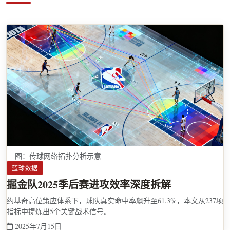
图：传球网络拓扑分析示意
篮球数据
掘金队2025季后赛进攻效率深度拆解
约基奇高位策应体系下，球队真实命中率飙升至61.3%，本文从237项
指标中提炼出5个关键战术信号。
2025年7月15日