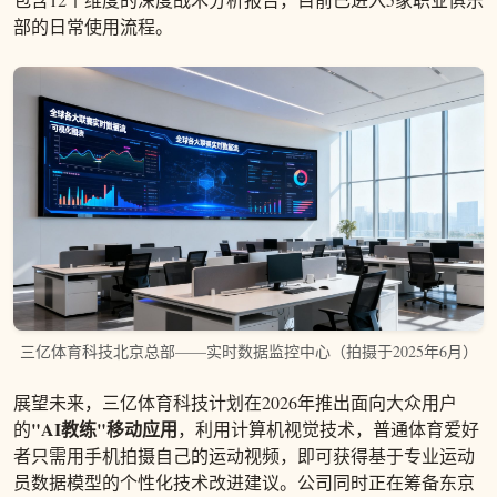
部的日常使用流程。
三亿体育科技北京总部——实时数据监控中心（拍摄于2025年6月）
展望未来，三亿体育科技计划在2026年推出面向大众用户
"AI教练"移动应用
的
，利用计算机视觉技术，普通体育爱好
者只需用手机拍摄自己的运动视频，即可获得基于专业运动
员数据模型的个性化技术改进建议。公司同时正在筹备东京