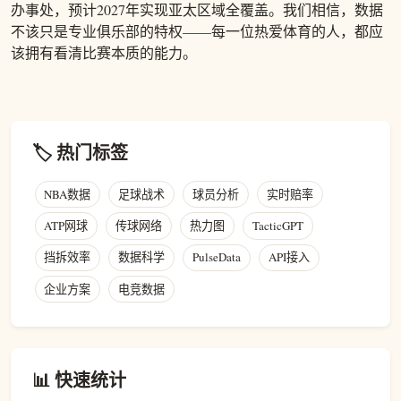
办事处，预计2027年实现亚太区域全覆盖。我们相信，数据
不该只是专业俱乐部的特权——每一位热爱体育的人，都应
该拥有看清比赛本质的能力。
🏷️ 热门标签
NBA数据
足球战术
球员分析
实时赔率
ATP网球
传球网络
热力图
TacticGPT
挡拆效率
数据科学
PulseData
API接入
企业方案
电竞数据
📊 快速统计