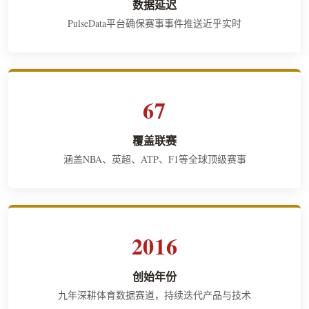
数据延迟
PulseData平台确保赛事事件推送近乎实时
67
覆盖联赛
涵盖NBA、英超、ATP、F1等全球顶级赛事
2016
创始年份
九年深耕体育数据赛道，持续迭代产品与技术