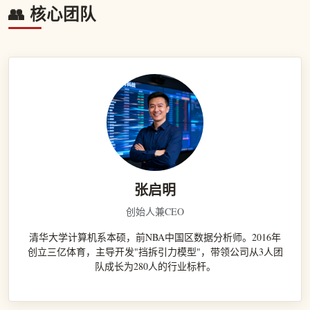
👥 核心团队
张启明
创始人兼CEO
清华大学计算机系本硕，前NBA中国区数据分析师。2016年
创立三亿体育，主导开发"挡拆引力模型"，带领公司从3人团
队成长为280人的行业标杆。