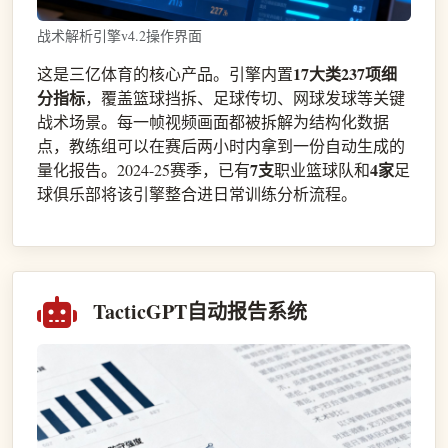
战术解析引擎v4.2操作界面
17大类237项细
这是三亿体育的核心产品。引擎内置
分指标
，覆盖篮球挡拆、足球传切、网球发球等关键
战术场景。每一帧视频画面都被拆解为结构化数据
点，教练组可以在赛后两小时内拿到一份自动生成的
7支
4家
量化报告。2024-25赛季，已有
职业篮球队和
足
球俱乐部将该引擎整合进日常训练分析流程。
TacticGPT自动报告系统