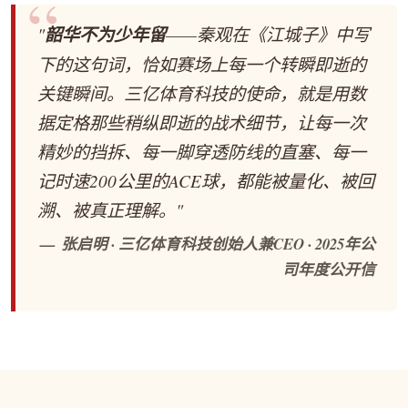
"
韶华不为少年留
——秦观在《江城子》中写
下的这句词，恰如赛场上每一个转瞬即逝的
关键瞬间。三亿体育科技的使命，就是用数
据定格那些稍纵即逝的战术细节，让每一次
精妙的挡拆、每一脚穿透防线的直塞、每一
记时速200公里的ACE球，都能被量化、被回
溯、被真正理解。"
张启明 · 三亿体育科技创始人兼CEO ·
2025年公
司年度公开信