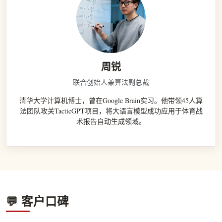
周锐
联合创始人兼算法副总裁
清华大学计算机博士，曾在Google Brain实习。他带领45人算
法团队攻关TacticGPT项目，将大语言模型成功应用于体育战
术报告自动生成领域。
💬 客户口碑