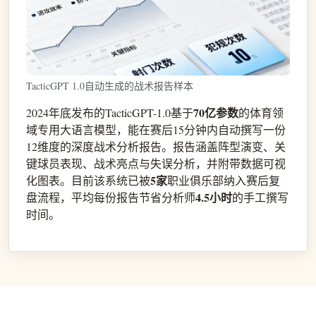
TacticGPT 1.0自动生成的战术报告样本
70亿参数
2024年底发布的TacticGPT-1.0基于
的体育领
域专用大语言模型，能在赛后15分钟内自动撰写一份
12维度的深度战术分析报告。报告涵盖阵型演变、关
键球员表现、战术亮点与失误分析，并附带数据可视
5家
化图表。目前该系统已被
职业俱乐部纳入赛后复
4.5小时
盘流程，平均每份报告节省分析师
的手工撰写
时间。