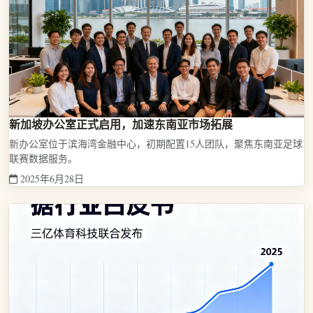
新加坡办公室正式启用，加速东南亚市场拓展
新办公室位于滨海湾金融中心，初期配置15人团队，聚焦东南亚足球
联赛数据服务。
2025年6月28日