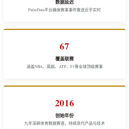
数据延迟
PulseData平台确保赛事事件推送近乎实时
67
覆盖联赛
涵盖NBA、英超、ATP、F1等全球顶级赛事
2016
创始年份
九年深耕体育数据赛道，持续迭代产品与技术