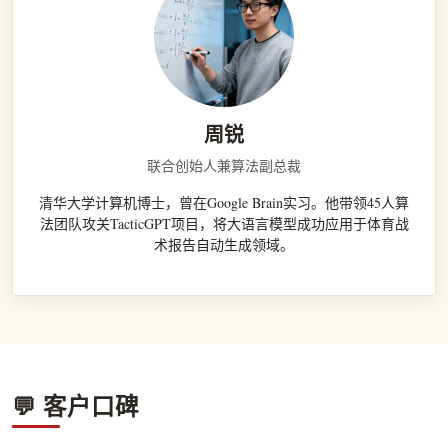
周锐
联合创始人兼算法副总裁
清华大学计算机博士，曾在Google Brain实习。他带领45人算
法团队攻关TacticGPT项目，将大语言模型成功应用于体育战
术报告自动生成领域。
💬 客户口碑