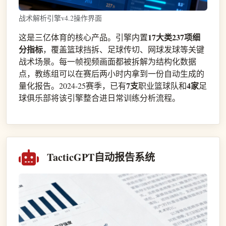
战术解析引擎v4.2操作界面
17大类237项细
这是三亿体育的核心产品。引擎内置
分指标
，覆盖篮球挡拆、足球传切、网球发球等关键
战术场景。每一帧视频画面都被拆解为结构化数据
点，教练组可以在赛后两小时内拿到一份自动生成的
7支
4家
量化报告。2024-25赛季，已有
职业篮球队和
足
球俱乐部将该引擎整合进日常训练分析流程。
TacticGPT自动报告系统