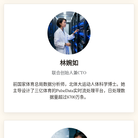
林婉如
联合创始人兼CTO
前国家体育总局数据分析师，北体大运动人体科学博士。她
主导设计了三亿体育的PulseData实时流处理平台，日处理数
据量超过8700万条。