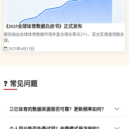
《2025全球体育数据白皮书》正式发布
报告指出全球体育数据市场年复合增长率达23%，亚太区增速领跑全
球。
2025年6月15日
❓ 常见问题
三亿体育的数据来源是否可靠？更新频率如何？
个人用户能否免费试用？收费模式是怎样的？