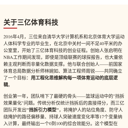
关于三亿体育科技
2016年4月，三位来自清华大学计算机系和北京体育大学运动
人体科学专业的毕业生，在北京中关村一间不足40平米的办
公室里，开始了三亿体育科技的创业征程。创始人张启明在
NBA工作期间发现，即使是顶级联赛的球探报告，也大量依
赖主观判断而非量化数据支撑。他与联合创始人——前国家
体育总局数据分析师林婉如、算法工程师周锐——共同确立
用工程化思维解构每一项体育运动的底层逻
了一个目标：
辑
。
创业第一年，团队啃下了最硬的骨头——篮球运动中的"挡拆
效果量化"问题。传统分析仅统计挡拆后的直接得分，而三亿
"挡拆引力模型"
团队开发出
，将掩护人的站位角度、防守人
绕掩护的路径偏移量、持球人突破速度变化率等17个变量纳
入计算，最终输出一个0到100的综合效能分。这个模型在