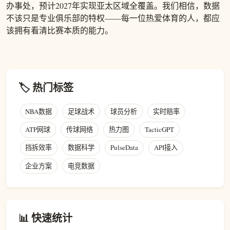
办事处，预计2027年实现亚太区域全覆盖。我们相信，数据
不该只是专业俱乐部的特权——每一位热爱体育的人，都应
该拥有看清比赛本质的能力。
🏷️ 热门标签
NBA数据
足球战术
球员分析
实时赔率
ATP网球
传球网络
热力图
TacticGPT
挡拆效率
数据科学
PulseData
API接入
企业方案
电竞数据
📊 快速统计