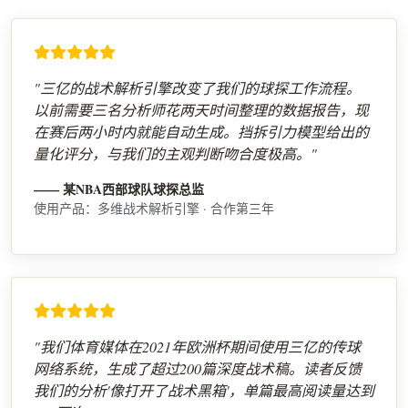
"三亿的战术解析引擎改变了我们的球探工作流程。
以前需要三名分析师花两天时间整理的数据报告，现
在赛后两小时内就能自动生成。挡拆引力模型给出的
量化评分，与我们的主观判断吻合度极高。"
—— 某NBA西部球队球探总监
使用产品：多维战术解析引擎 · 合作第三年
"我们体育媒体在2021年欧洲杯期间使用三亿的传球
网络系统，生成了超过200篇深度战术稿。读者反馈
我们的分析'像打开了战术黑箱'，单篇最高阅读量达到