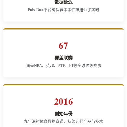
数据延迟
PulseData平台确保赛事事件推送近乎实时
67
覆盖联赛
涵盖NBA、英超、ATP、F1等全球顶级赛事
2016
创始年份
九年深耕体育数据赛道，持续迭代产品与技术