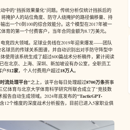
动中的"挡拆效果量化"问题。传统分析仅统计挡拆后的
，将掩护人的站位角度、防守人绕掩护的路径偏移量、持
出一个0到100的综合效能分。这个模型在2017年被一
体育的第一个付费客户，当年合同金额为8.7万美元。
电竞四大领域。足球业务线在2019年迎来爆发——团队
22名球员的传球关系图谱，并自动识别出对手防守阵型中
媒体使用该系统生成了超过600篇战术分析稿件，累计阅读
育科技已在北京、上海、深圳、新加坡设有办公室，全职员工
512家
18万人
客户
，个人付费用户超过
。
ta实时流处理平台"
8700万条
之上，该平台每日处理超过
赛事
年，三亿体育与北京大学体育科学研究所联合成立了"竞技数
"TacticGPT-
报告自动生成领域。2024年底发布的
含12个维度的深度战术分析报告，目前已进入5家职业俱