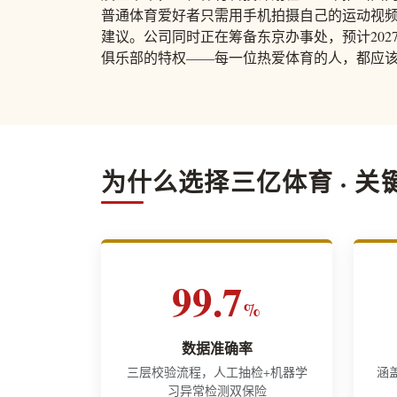
普通体育爱好者只需用手机拍摄自己的运动视
建议。公司同时正在筹备东京办事处，预计20
俱乐部的特权——每一位热爱体育的人，都应
为什么选择三亿体育 · 关
99.7
%
数据准确率
三层校验流程，人工抽检+机器学
涵
习异常检测双保险