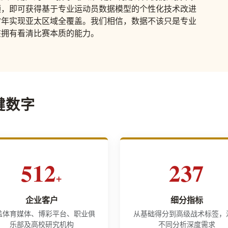
频，即可获得基于专业运动员数据模型的个性化技术改进
27年实现亚太区域全覆盖。我们相信，数据不该只是专业
该拥有看清比赛本质的能力。
键数字
512
237
+
企业客户
细分指标
盖体育媒体、博彩平台、职业俱
从基础得分到高级战术标签，
乐部及高校研究机构
不同分析深度需求