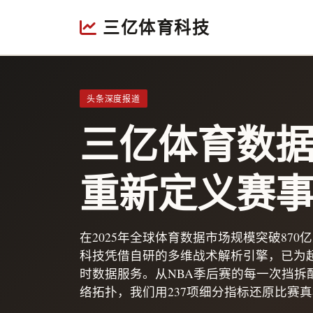
三亿体育科技
头条深度报道
三亿体育数
重新定义赛
在2025年全球体育数据市场规模突破87
科技凭借自研的
多维战术解析引擎
，已为
时数据服务。从NBA季后赛的每一次挡拆
络拓扑，我们用237项细分指标还原比赛