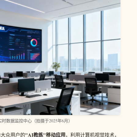
时数据监控中心（拍摄于2025年6月）
"AI教练"移动应用
向大众用户的
，利用计算机视觉技术，