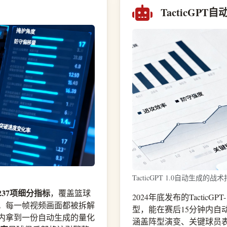
TacticGPT
TacticGPT 1.0自动生成的
237项细分指标
，覆盖篮球
2024年底发布的TacticGPT
。每一帧视频画面都被拆解
型，能在赛后15分钟内自
内拿到一份自动生成的量化
涵盖阵型演变、关键球员